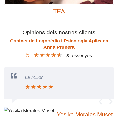
TEA
Opinions dels nostres clients
Gabinet de Logopèdia i Psicologia Aplicada
Anna Prunera
5
★
★
★
★
★
★
★
★
★
★
8
ressenyes
La millor
★
★
★
★
★
Yesika Morales Muset