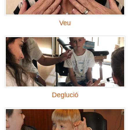
Veu
Deglució